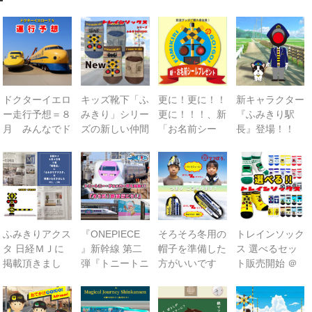
アドバンスシリーズ
冬の帽子
新幹線シリーズ（冬）
ドクターイエロ
キッズ靴下「ふ
更に！更に！！
新キャラクター
私鉄・在来線シリーズ（冬）
ー走行予想＝８
みきり」シリー
更に！！！、新
『ふみきり駅
月 みんなでド
ズの新しい仲間
「お名前シー
長』登場！！
ヘルメット
クターイエロー
『ふみきり
ル」刷新しまし
そして鉄マタウ
を見に行こ
GO!GO!』が入
た！ 数量限定
ンとは？
くつ下
う！！
荷しました！
プレゼント中
新幹線シリーズ
貨物列車シリーズ
ふみきりアクス
『ONEPIECE
そろそろ冬用の
トレインソック
ふみきりシリーズ
タ 日経ＭＪに
』新幹線 第二
帽子を準備した
ス 選べるセッ
掲載頂きまし
弾『トニートニ
方がいいです
ト販売開始 ＠
木製玩具
た！
ー・チョッパー
よ！
鉄マ楽天
号』も始動！！
SHOP 是非ご
トレーナー
利用ください