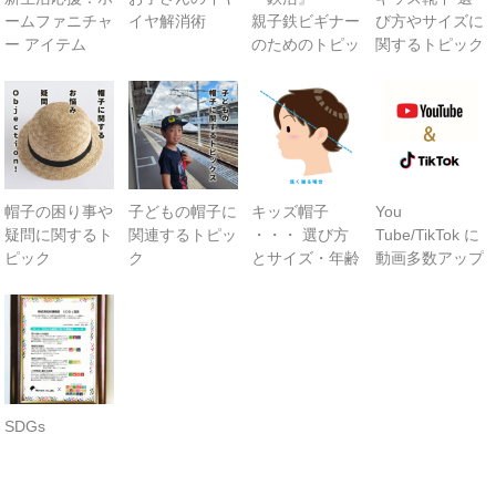
ームファニチャ
イヤ解消術
親子鉄ビギナー
び方やサイズに
ー アイテム
のためのトピッ
関するトピック
続々追加中！
ク
帽子の困り事や
子どもの帽子に
キッズ帽子
You
疑問に関するト
関連するトピッ
・・・ 選び方
Tube/TikTok に
ピック
ク
とサイズ・年齢
動画多数アップ
の目安
中！
SDGs