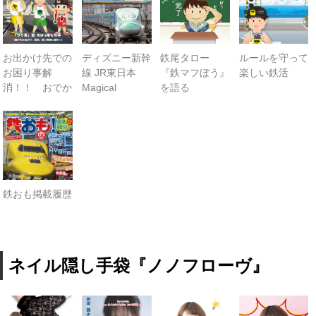
m(_ _)m
その他雑貨
つり革
お出かけ先での
ディズニー新幹
鉄尾タロー
ルールを守って
お困り事解
線 JR東日本
『鉄マフぼう』
楽しい鉄活
タオル
消！！ おでか
Magical
を語る
けGO!GO!
Journey
キーホルダー
Shinkansen 本
日の運行は
マスク
ランチグッズ
鉄おも掲載履歴
カバン
ふとんでクッション
ノノフローヴ
ネイル隠し手袋『ノノフローヴ』
婦人帽子