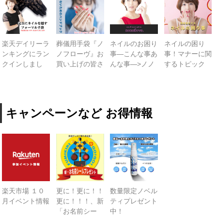
春夏物
秋冬物
楽天デイリーラ
葬儀用手袋『ノ
ネイルのお困り
ネイルの困り
HOME FURNITURE
ンキングにラン
ノフローヴ』お
事—こんな事あ
事！マナーに関
クインしまし
買い上げの皆さ
んな事—>ノノ
するトピック
ケーキ
た！！
まに「当日 困
フローヴ
らない ネイル
帽子学校
マナーハンドブ
ック」プレゼン
blog
キャンペーンなど お得情報
ト！
お問合せ
会社概要
個人情報保護方針
楽天市場 １０
更に！更に！！
数量限定ノベル
月イベント情報
更に！！！、新
ティプレゼント
「お名前シー
中！