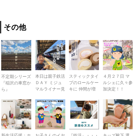
ル」刷新しまし
た！ 数量限定
プレゼント中
その他
本日は親子鉄活
スティックタイ
４月２７日 マ
不定期シリーズ
ＤＡＹ ミジュ
プのロールケー
ルシェに久々参
『稲沢の車窓か
マルライナー見
キに 仲間が増
加決定！！
ら』
てきたヨ！＠近
えます！！ そ
鉄八田st
の名も『スノー
ロール』
新生活応援：ホ
お子さんのイヤ
『鉄活』・・・
キッズ靴下 選