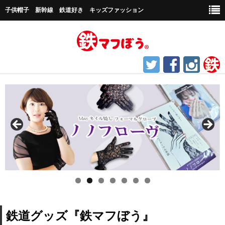
子供帽子 新幹線 鉄道好き キッズファッション
ホーム
鉄道グッズ
帽子など
キャップ帽子
新幹線シリーズ
貨物シリーズ
鉄道グッズ『鉄マフぼう』
チャギントンシリーズ