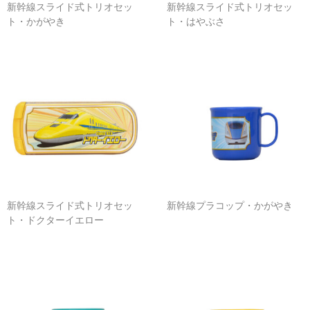
春夏物
新幹線スライド式トリオセッ
新幹線スライド式トリオセッ
ト・かがやき
ト・はやぶさ
秋冬物
HOME FURNITURE
ケーキ
帽子学校
blog
お問合せ
新幹線スライド式トリオセッ
新幹線プラコップ・かがやき
会社概要
ト・ドクターイエロー
個人情報保護方針