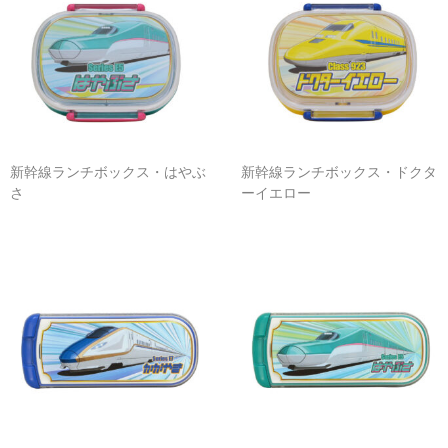
その他雑貨
つり革
タオル
キーホルダー
新幹線ランチボックス・はやぶ
新幹線ランチボックス・ドクタ
さ
ーイエロー
マスク
ランチグッズ
カバン
ふとんでクッション
ノノフローヴ
婦人帽子