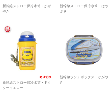
アドバンスシリーズ
新幹線ストロー保冷水筒・かが
新幹線ストロー保冷水筒・はや
やき
ぶさ
冬の帽子
新幹線シリーズ（冬）
私鉄・在来線シリーズ（冬）
ヘルメット
くつ下
新幹線シリーズ
新幹線ランチボックス・かがや
売り切れ
貨物列車シリーズ
き
新幹線ストロー保冷水筒・ドク
ターイエロー
ふみきりシリーズ
木製玩具
トレーナー