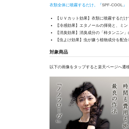
衣類全体に噴霧するだけ。『
SPF-COOL
』
【ＵＶカット効果】衣類に噴霧するだけ
【冷感効果】エタノールの揮発と、ミン
【消臭効果】消臭成分の「柿タンニン」
【虫よけ効果】虫が嫌う植物成分を配合
対象商品
以下の画像をタップすると楽天ページへ遷