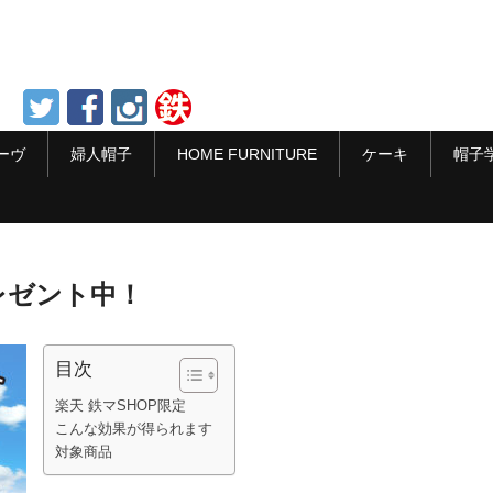
ーヴ
婦人帽子
HOME FURNITURE
ケーキ
帽子
レゼント中！
目次
楽天 鉄マSHOP限定
こんな効果が得られます
対象商品