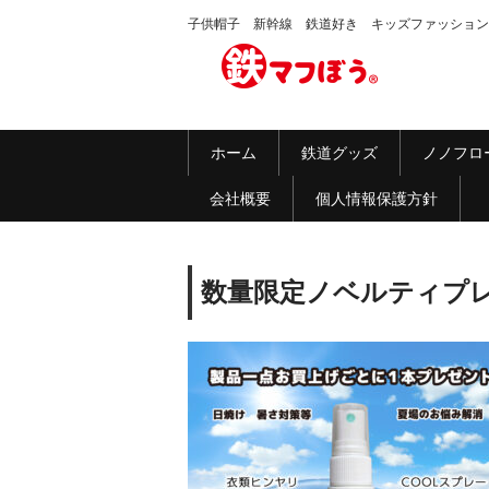
子供帽子 新幹線 鉄道好き キッズファッション
ホーム
鉄道グッズ
ノノフロ
会社概要
個人情報保護方針
数量限定ノベルティプ