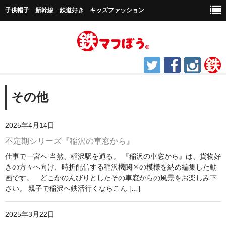
子供帽子 新幹線 鉄道好き キッズファッション
ホーム
その他
鉄道グッズ
2025年4月14日
帽子など
不定期シリーズ『稲沢の車窓から』
キャップ帽子
仕事で一宮へ 当然、稲沢駅を通る。 『稲沢の車窓から』は、貨物好
きの方々へ向け、時折配信する稲沢機関区の模様を納め編集した動
新幹線シリーズ
画です。 どこかのんびりとしたその車窓からの風景をお楽しみ下
さい。 親子で稲沢へ鉄活行くならこん […]
貨物シリーズ
2025年3月22日
チャギントンシリーズ