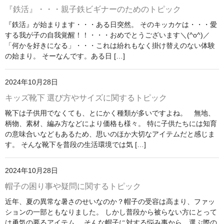
春夏物
『鉄活』・・・親子鉄ビギナーのためのトピック
『鉄活』が始まります・・・ある日突然。 そのキッカケは・・・愛
秋冬物
する我が子の自我覚醒！！・・・おめでとうございます＼(^o^)／
「何かを好きになる」・・・これは紛れもなく掛け替えのない体験
HOME FURNITURE
の始まり。 そーなんです。ある日 […]
ケーキ
2024年10月28日
帽子学校
キッズ靴下 選び方やサイズに関するトピック
blog
靴下は子供用でなくても、とにかく種類が多いですよね。 無地、
柄物、素材、編み方などにより価格も様々。 特に子供たちには知育
お問合せ
の意味合いなどもあるため、思いのほか大切なアイテムだと感じま
す。 そんな靴下を普段の生活環境では気 […]
会社概要
2024年10月28日
個人情報保護方針
帽子の困り事や疑問に関するトピック
近年、夏の異常な暑さのせいなのか？帽子の受容は高まり、ファッ
ションの一部ともなりました。 しかし普段から被らない方にとって
は勇気の要るアイテム。 そんな帽子に対する悩み事から、選ぶ際の