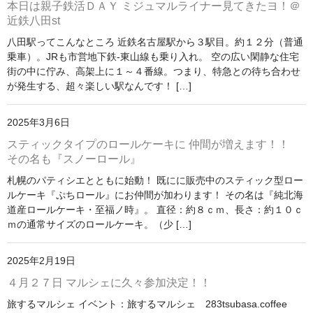
本日は親子鉄活ＤＡＹ ミジュマルライナー見てきたヨ！＠
アドバンスシリーズ
近鉄八田st
八田駅ってこんなところ 近鉄名古屋駅から３駅目。約１２分（普通
冬の帽子
乗車）。JRも市営地下鉄-東山線も乗り入れ。 空の広い閑静な住宅
街の中に佇み、高架上に１～４番線。つまり、特急との待ち合わせ
新幹線シリーズ（冬）
が発生する、超々楽しい駅なんです！ […]
私鉄・在来線シリーズ（冬）
2025年3月6日
ヘルメット
スティックタイプのロールケーキに 仲間が増えます！！
その名も『スノーロール』
くつ下
札幌のパティシエとともに始動！ 既にに販売中のスティック型ロー
新幹線シリーズ
ルケーキ『ぷちロール』にお仲間が加わります！ その名は『純北海
道産ロールケーキ・至福ノ時』。 直径：約８ｃｍ、長さ：約１０ｃ
貨物列車シリーズ
ｍの通常サイズのロールケーキ。（少 […]
ふみきりシリーズ
2025年2月19日
木製玩具
４月２７日 マルシェに久々参加決定！！
旅するマルシェ イベント：旅するマルシェ 283tsubasa.coffee
トレーナー