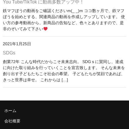
You Tube/TikTok に動画多数アップ中！
鉄マフぼうの動画をご確認くださいm(_ _)m ココ数ヶ月で、鉄マフ
ぼうを始めとする、関連商品の動画を作成しアップしています。 使
い方の参考動画から、新商品の告知など、色々とありますので、是
非のぞいてみて下さい
2021年1月25日
SDGs
創業72年 こんな時代だからこそ未来志向。 SDGｓに賛同し、達成
に向けた取り組みを行っていくことを宣言致します。 そんな未来を
創り出す子どもたちこそ社会の希望。 子どもたちが笑顔であれば、
きっと世界は幸せ。 これからは […]
ホーム
会社概要