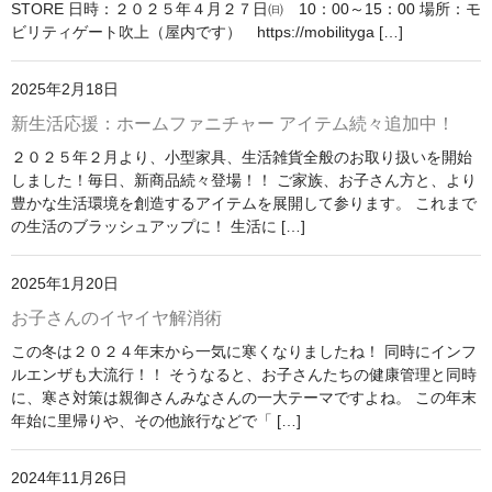
STORE 日時：２０２５年４月２７日㈰ 10：00～15：00 場所：モ
ビリティゲート吹上（屋内です） https://mobilityga […]
その他雑貨
つり革
2025年2月18日
新生活応援：ホームファニチャー アイテム続々追加中！
タオル
２０２５年２月より、小型家具、生活雑貨全般のお取り扱いを開始
キーホルダー
しました！毎日、新商品続々登場！！ ご家族、お子さん方と、より
豊かな生活環境を創造するアイテムを展開して参ります。 これまで
マスク
の生活のブラッシュアップに！ 生活に […]
ランチグッズ
2025年1月20日
カバン
お子さんのイヤイヤ解消術
この冬は２０２４年末から一気に寒くなりましたね！ 同時にインフ
ふとんでクッション
ルエンザも大流行！！ そうなると、お子さんたちの健康管理と同時
に、寒さ対策は親御さんみなさんの一大テーマですよね。 この年末
ノノフローヴ
年始に里帰りや、その他旅行などで「 […]
婦人帽子
2024年11月26日