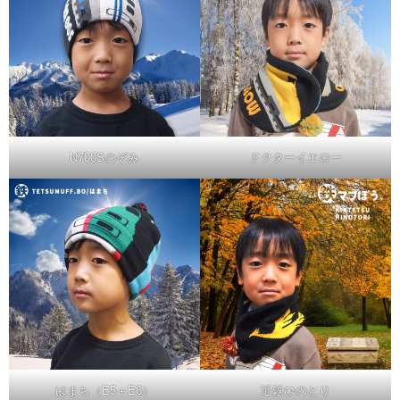
N700Sのぞみ
ドクターイエロー
はまち（E5＋E6）
近鉄ひのとり