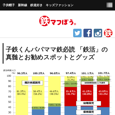
子供帽子 新幹線 鉄道好き キッズファッション
ホーム
子鉄くんパパママ鉄必読 「鉄活」の
真髄とお勧めスポットとグッズ
鉄道グッズ
帽子など
キャップ帽子
新幹線シリーズ
貨物シリーズ
チャギントンシリーズ