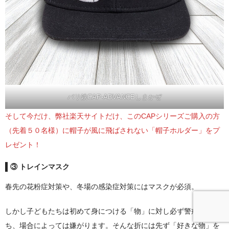
バリ鉄CAP-ADVANCEしまかぜ
そして今だけ、弊社楽天サイトだけ、このCAPシリーズご購入の方
（先着５０名様）に帽子が風に飛ばされない「帽子ホルダー」をプ
レゼント！
③ トレインマスク
春先の花粉症対策や、冬場の感染症対策にはマスクが必須。
しかし子どもたちは初めて身につける「物」に対し必ず警戒心を持
ち、場合によっては嫌がります。そんな折には先ず「好きな物」を