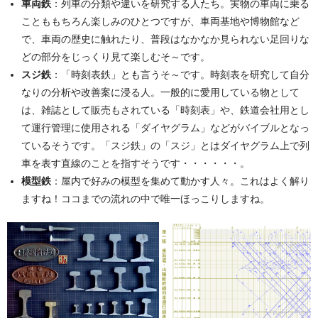
車両鉄
：列車の分類や違いを研究する人たち。実物の車両に乗る
ことももちろん楽しみのひとつですが、車両基地や博物館など
で、車両の歴史に触れたり、普段はなかなか見られない足回りな
どの部分をじっくり見て楽しむそ～です。
スジ鉄
：「時刻表鉄」とも言うそ～です。時刻表を研究して自分
なりの分析や改善案に浸る人。一般的に愛用している物として
は、雑誌として販売もされている「時刻表」や、鉄道会社用とし
て運行管理に使用される「ダイヤグラム」などがバイブルとなっ
ているそうです。「スジ鉄」の「スジ」とはダイヤグラム上で列
車を表す直線のことを指すそうです・・・・・・。
模型鉄
：屋内で好みの模型を集めて動かす人々。これはよく解り
ますね！ココまでの流れの中で唯一ほっこりしますね。