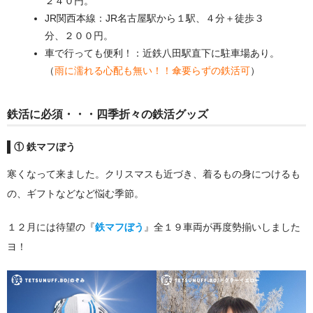
２４０円。
JR関西本線：JR名古屋駅から１駅、４分＋徒歩３
分、２００円。
車で行っても便利！：近鉄八田駅直下に駐車場あり。
（
雨に濡れる心配も無い！！傘要らずの鉄活可
）
鉄活に必須・・・四季折々の鉄活グッズ
① 鉄マフぼう
寒くなって来ました。クリスマスも近づき、着るもの身につけるも
の、ギフトなどなど悩む季節。
１２月には待望の『
鉄マフぼう
』全１９車両が再度勢揃いしました
ヨ！