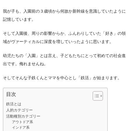
その他雑貨
我が子も、入園前の３歳頃から何故か新幹線を意識していたように
記憶しています。
つり革
そして入園後、周りの影響からか、ふんわりしていた「好き」の領
タオル
域がヴァーティカルに深度を増していったように思います。
キーホルダー
幼児たちの「入園」とは言え、子どもたちにとって初めての社会進
マスク
出です。侮れませんね。
ランチグッズ
そしてそんな子鉄くんとママを中心とし「鉄活」が始まります。
カバン
目次
ふとんでクッション
鉄活とは
ノノフローヴ
人的カテゴリー
活動種別カテゴリー
婦人帽子
アウトドア系
インドア系