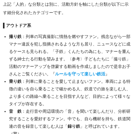
上記「人的」な分類とは別に、活動方針を軸にした分類が以下に示
す細分化されたカテゴリーです。
アウトドア系
撮り鉄
：列車の写真撮影に情熱を燃やすファン。残念ながら一部
マナー違反を犯し指摘されるような方も居り、ニュースなどに成
るケースも見られる。「子鉄」くんたちの為にも、マナーを重ん
ずる紳士たる行動を望みます。〈参考〉子どもたちに「撮り鉄」
活動のマナーアップを啓蒙する動画を作成しましたので是非お子
さんとご覧ください。『
ルールを守って楽しい鉄活
』
乗り鉄
：列車に乗ることを愛して止まないファン。車両による特
徴の違いを自ら乗ることで確かめる人、鉄道での旅を楽しむ人、
より多くの路線へ乗ることを目指す人など、目的によって様々な
タイプが存在する。
音 鉄
：走行音や周辺環境の「音」を聞いて楽しんだり、分析研
究することを愛好するファン。中でも、自ら機材を持ち、鉄道関
連の音を録音して楽しむ人は「
録り鉄
」と呼ばれています。
（驚）