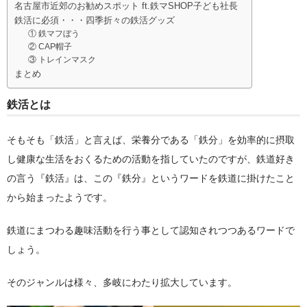
春夏物
名古屋市近郊のお勧めスポット ft.鉄マSHOP子ども社長
鉄活に必須・・・四季折々の鉄活グッズ
秋冬物
① 鉄マフぼう
② CAP帽子
③ トレインマスク
HOME FURNITURE
まとめ
ケーキ
鉄活とは
帽子学校
そもそも「鉄活」と言えば、栄養分である「鉄分」を効率的に摂取
blog
し健康な生活をおくるための活動を指していたのですが、鉄道好き
お問合せ
の言う『鉄活』は、この『鉄分』というワードを鉄道に掛けたこと
から始まったようです。
会社概要
鉄道にまつわる趣味活動を行う事として認知されつつあるワードで
個人情報保護方針
しょう。
そのジャンルは様々、多岐にわたり拡大しています。