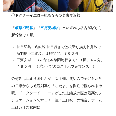
①
ドクターイエロー
観るなら＠名古屋近郊
『
岐阜羽島駅
』『
三河安城駅
』＝いずれも名古屋駅から
新幹線で１駅。
岐阜羽島：名鉄線 岐阜行きで笠松乗り換え竹鼻線で
新羽島下車徒歩。１時間弱、８６０円
三河安城：JR東海道本線岡崎行きで１３駅、４４分、
４９０円！（ダントツのコストパフォマンス！）
のぞみは止まりませんが、安全柵が無いので子どもたち
の目線からも通過列車や「こだま」を間近で観られる神
駅。『ドクターイエロー』がこだま編成の際は最高のシ
チュエーションですヨ！（注：土日祝日の場合、ホーム
上はカオス状態に！）