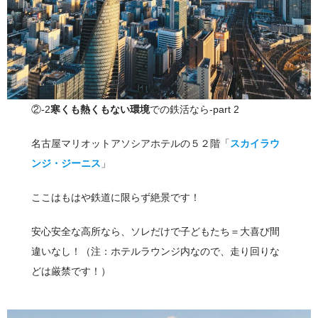
②-2
寒くも熱くもない環境
での鉄活なら-part 2
名古屋マリオットアソシアホテルの５２階「
スカイラウ
ンジ・ジーニス
」
ここはもはや鉄道に限らず絶景です！
安心安全な高所なら、ソレだけで子どもたち＝大喜び間
違いなし！（注：ホテルラウンジ内なので、走り回りな
どは厳禁です！）