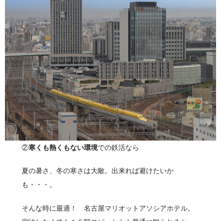
②
寒くも熱くもない環境
での鉄活なら
夏の暑さ、冬の寒さは大敵。出来れば避けたいか
も・・・。
そんな時に最適！ 名古屋マリオットアソシアホテル。