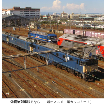
③
貨物列車
観るなら （超オススメ！超カッコＥー！）