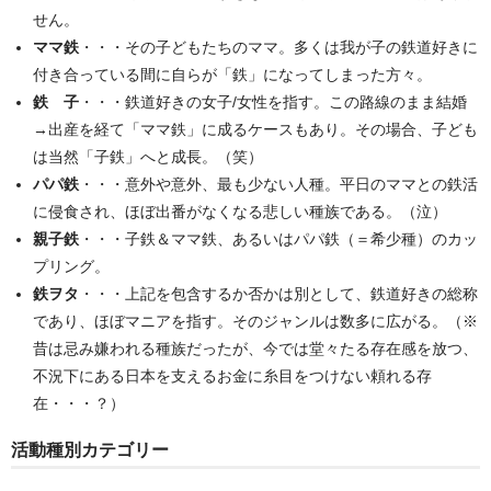
せん。
ママ鉄
・・・その子どもたちのママ。多くは我が子の鉄道好きに
付き合っている間に自らが「鉄」になってしまった方々。
鉄 子
・・・鉄道好きの女子/女性を指す。この路線のまま結婚
→出産を経て「ママ鉄」に成るケースもあり。その場合、子ども
は当然「子鉄」へと成長。（笑）
パパ鉄
・・・意外や意外、最も少ない人種。平日のママとの鉄活
に侵食され、ほぼ出番がなくなる悲しい種族である。（泣）
親子鉄
・・・子鉄＆ママ鉄、あるいはパパ鉄（＝希少種）のカッ
プリング。
鉄ヲタ
・・・上記を包含するか否かは別として、鉄道好きの総称
であり、ほぼマニアを指す。そのジャンルは数多に広がる。（※
昔は忌み嫌われる種族だったが、今では堂々たる存在感を放つ、
不況下にある日本を支えるお金に糸目をつけない頼れる存
在・・・？）
活動種別カテゴリー