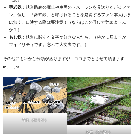
葬式鉄
：鉄道路線の廃止や車両のラストランを見送りたがるファ
ン。但し、「葬式鉄」と呼ばれることを是認するファン本人はほ
ぼ無く、口述する際は要注意！（ならばこの呼び方辞めません
か？）
もじ鉄
：鉄道に関する文字が好きな人たち。（確かに居ますが、
マイノリティです。忘れて大丈夫です。）
その他にも細かな分類がありますが、ココまでとさせて頂きます
m(_ _)m
音鉄（録り鉄）
廃線（葬式鉄）