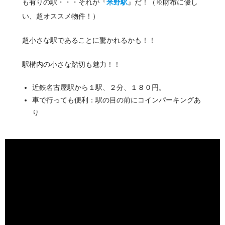
も有りの駅・・・それが『
米野駅
』だ！（※財布に優し
い、超オススメ物件！）
超小さな駅であることに驚かれるかも！！
駅構内の小さな踏切も魅力！！
近鉄名古屋駅から１駅、２分、１８０円。
車で行っても便利：駅の目の前にコインパーキングあ
り