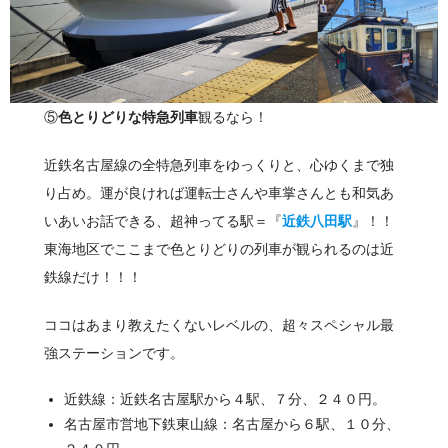
⑤
色とりどりな特急列車
観るなら！
近鉄名古屋線の全特急列車をゆっくりと、心ゆくまで独
り占め。運が良ければ運転士さんや車掌さんとも和気あ
いあいお話できる、超神ってる駅＝『
近鉄八田駅
』！！
東海地区でここまで色とりどりの列車が観られるのは近
鉄線だけ！！！
ココはあまり教えたくないレベルの、超々スペシャル最
強ステーションです。
近鉄線：近鉄名古屋駅から４駅、７分、２４０円。
名古屋市営地下鉄東山線：名古屋から６駅、１０分、