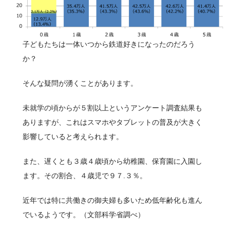
アドバンスシリーズ
冬の帽子
子どもたちは一体いつから鉄道好きになったのだろう
新幹線シリーズ（冬）
か？
私鉄・在来線シリーズ（冬）
そんな疑問が湧くことがあります。
ヘルメット
未就学の頃からが５割以上というアンケート調査結果も
くつ下
ありますが、これはスマホやタブレットの普及が大きく
影響していると考えられます。
新幹線シリーズ
また、遅くとも３歳４歳頃から幼稚園、保育園に入園し
貨物列車シリーズ
ます。その割合、４歳児で９７.３％。
ふみきりシリーズ
近年では特に共働きの御夫婦も多いため低年齢化も進ん
木製玩具
でいるようです。（文部科学省調べ）
トレーナー