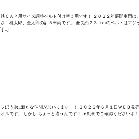
リ鉄ＣＡＰ用サイズ調整ベルト付け替え用です！ ２０２２年展開車両は
ぶさ、桃太郎、金太郎の計５車両です。 全長約２３ｃｍのベルトはマジ
 […]
マフぼう®に新たな仲間が加わります！！ ２０２２年６月１日ＷＥＢ発売
オルです。 しかし ちょっと違うんです！ ▼動画でご確認くださいネ！（→y