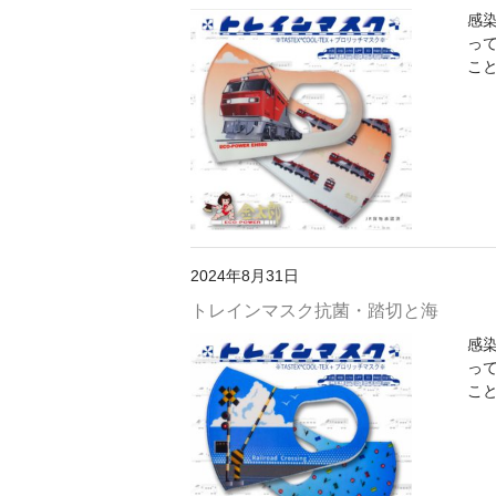
感
っ
こと
2024年8月31日
トレインマスク抗菌・踏切と海
感
っ
こと