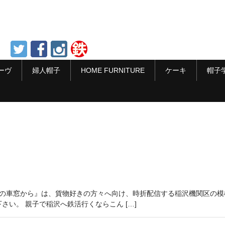
ーヴ
婦人帽子
HOME FURNITURE
ケーキ
帽子
沢の車窓から』は、貨物好きの方々へ向け、時折配信する稲沢機関区の
い。 親子で稲沢へ鉄活行くならこん […]