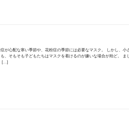
染症が心配な寒い季節や、花粉症の季節には必要なマスク。 しかし、小
ても、そもそも子どもたちはマスクを着けるのが嫌いな場合が殆ど。 ま
 […]