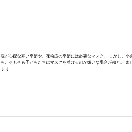
染症が心配な寒い季節や、花粉症の季節には必要なマスク。 しかし、小
ても、そもそも子どもたちはマスクを着けるのが嫌いな場合が殆ど。 ま
 […]