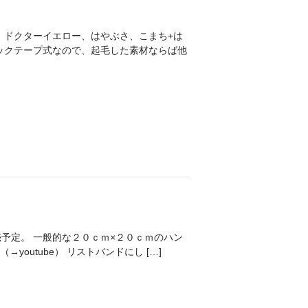
、ドクターイエロー、はやぶさ、こまち+は
ックテープ式なので、起毛した素材ならば他
予定。 一般的な２０ｃｍ×２０ｃｍのハン
outube） リストバンドにし […]