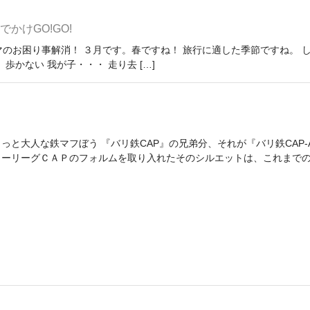
かけGO!GO!
のお困り事解消！ ３月です。春ですね！ 旅行に適した季節ですね。 
かない 我が子・・・ 走り去 […]
っと大人な鉄マフぼう 『バリ鉄CAP』の兄弟分、それが『バリ鉄CAP-A
ャーリーグＣＡＰのフォルムを取り入れたそのシルエットは、これまでの鉄