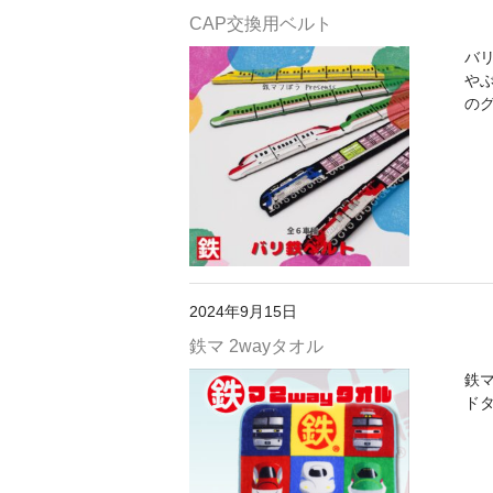
CAP交換用ベルト
バ
や
のグ
2024年9月15日
鉄マ 2wayタオル
鉄
ドタ