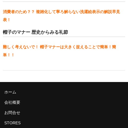
春夏物
消費者のため？？ 複雑化して寧ろ解らない洗濯絵表示の解説早見
秋冬物
表！
HOME FURNITURE
帽子のマナー 歴史からみる礼節
ケーキ
難しく考えないで！ 帽子マナーは大きく捉えることで簡単！簡
帽子学校
単！！
blog
お問合せ
会社概要
ホーム
個人情報保護方針
会社概要
お問合せ
STORES