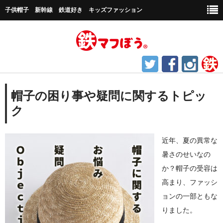
子供帽子 新幹線 鉄道好き キッズファッション
ホーム
帽子の困り事や疑問に関するトピッ
ク
鉄道グッズ
帽子など
近年、夏の異常な
キャップ帽子
暑さのせいなの
か？帽子の受容は
新幹線シリーズ
高まり、ファッシ
貨物シリーズ
ョンの一部ともな
りました。
チャギントンシリーズ