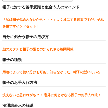
帽子に対する苦手意識と似合う人のマインド
その他雑貨
つり革
「私は帽子似合わないから・・・」よく耳にする言葉ですが、それ
を覆すマインドセット！
タオル
自分に似合う帽子の選び方
キーホルダー
マスク
顔のカタチと帽子の型との知られざる相関関係！
ランチグッズ
帽子の種類
カバン
用途によって使い分けも可能。知らなかった、帽子の型いろいろ！
ふとんでクッション
帽子のお手入れ方法
ノノフローヴ
洗えないと思われがち？！ 意外に何とかなる帽子のお手入れ法！
婦人帽子
洗濯絵表示の解説