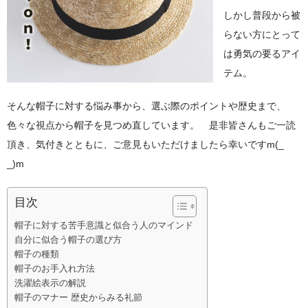
アドバンスシリーズ
しかし普段から被
らない方にとって
冬の帽子
は勇気の要るアイ
新幹線シリーズ（冬）
テム。
私鉄・在来線シリーズ（冬）
そんな帽子に対する悩み事から、選ぶ際のポイントや歴史まで、
色々な視点から帽子を見つめ直しています。 是非皆さんもご一読
ヘルメット
頂き、気付きとともに、ご意見もいただけましたら幸いですm(_
くつ下
_)m
新幹線シリーズ
目次
貨物列車シリーズ
帽子に対する苦手意識と似合う人のマインド
自分に似合う帽子の選び方
ふみきりシリーズ
帽子の種類
帽子のお手入れ方法
木製玩具
洗濯絵表示の解説
帽子のマナー 歴史からみる礼節
トレーナー