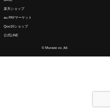
アドバンスシリーズ
楽天ショップ
冬の帽子
au PAYマーケット
新幹線シリーズ（冬）
Qoo10ショップ
公式LINE
私鉄・在来線シリーズ（冬）
ヘルメット
© Murase co.,ltd.
くつ下
新幹線シリーズ
貨物列車シリーズ
ふみきりシリーズ
木製玩具
トレーナー