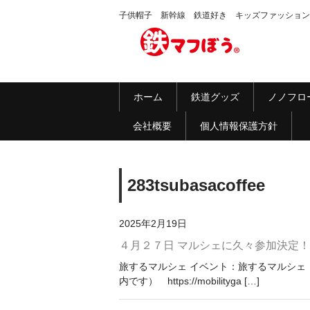
子供帽子 新幹線 鉄道好き キッズファッション
ホーム
鉄道グッズ
ノノフロ
会社概要
個人情報保護方針
283tsubasacoffee
2025年2月19日
４月２７日 マルシェに久々参加決定
旅するマルシェ イベント：旅するマルシェ 283
内です） https://mobilityga […]