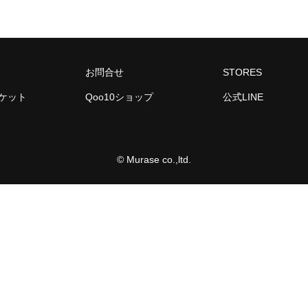
お問合せ
STORES
ーケット
Qoo10ショップ
公式LINE
© Murase co.,ltd.