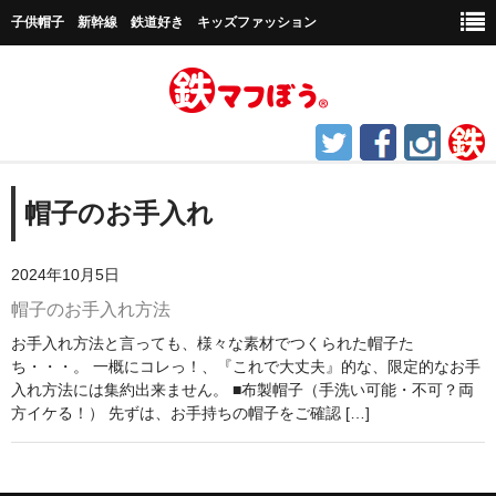
子供帽子 新幹線 鉄道好き キッズファッション
ホーム
帽子のお手入れ
鉄道グッズ
2024年10月5日
帽子など
帽子のお手入れ方法
キャップ帽子
お手入れ方法と言っても、様々な素材でつくられた帽子た
ち・・・。 一概にコレっ！、『これで大丈夫』的な、限定的なお手
新幹線シリーズ
入れ方法には集約出来ません。 ■布製帽子（手洗い可能・不可？両
方イケる！） 先ずは、お手持ちの帽子をご確認 […]
貨物シリーズ
チャギントンシリーズ