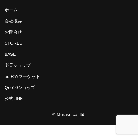
アドバンスシリーズ
ホーム
冬の帽子
会社概要
お問合せ
新幹線シリーズ（冬）
STORES
私鉄・在来線シリーズ（冬）
BASE
ヘルメット
楽天ショップ
くつ下
au PAYマーケット
新幹線シリーズ
Qoo10ショップ
貨物列車シリーズ
公式LINE
ふみきりシリーズ
© Murase co.,ltd.
木製玩具
トレーナー