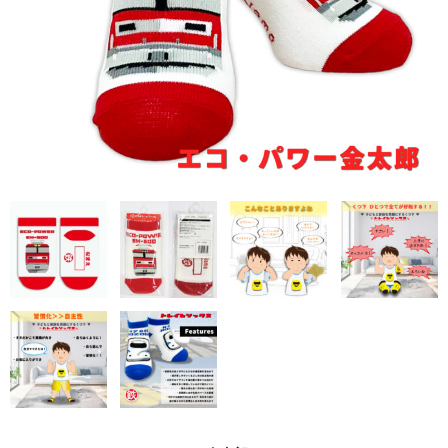
アドバンスシリーズ
冬の帽子
新幹線シリーズ（冬）
私鉄・在来線シリーズ（冬）
ヘルメット
くつ下
新幹線シリーズ
貨物列車シリーズ
ふみきりシリーズ
木製玩具
トレーナー