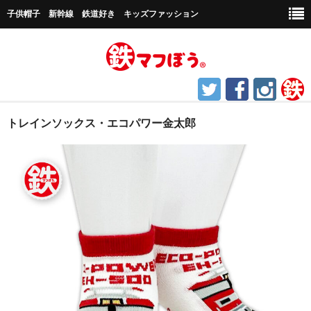
子供帽子 新幹線 鉄道好き キッズファッション
ホーム
トレインソックス・エコパワー金太郎
鉄道グッズ
帽子など
キャップ帽子
新幹線シリーズ
貨物シリーズ
チャギントンシリーズ