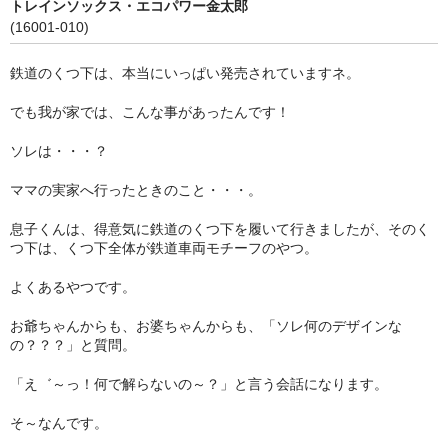
トレインソックス・エコパワー金太郎
(16001-010)
その他雑貨
鉄道のくつ下は、本当にいっぱい発売されていますネ。
つり革
でも我が家では、こんな事があったんです！
タオル
ソレは・・・？
キーホルダー
ママの実家へ行ったときのこと・・・。
マスク
息子くんは、得意気に鉄道のくつ下を履いて行きましたが、そのく
ランチグッズ
つ下は、くつ下全体が鉄道車両モチーフのやつ。
カバン
よくあるやつです。
お爺ちゃんからも、お婆ちゃんからも、「ソレ何のデザインな
ふとんでクッション
の？？？」と質問。
ノノフローヴ
「え゛～っ！何で解らないの～？」と言う会話になります。
婦人帽子
そ～なんです。