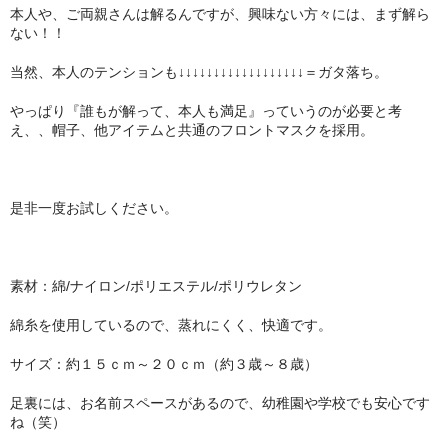
春夏物
本人や、ご両親さんは解るんですが、興味ない方々には、まず解ら
ない！！
秋冬物
当然、本人のテンションも↓↓↓↓↓↓↓↓↓↓↓↓↓↓↓↓↓↓＝ガタ落ち。
HOME FURNITURE
やっぱり『誰もが解って、本人も満足』っていうのが必要と考
え、、帽子、他アイテムと共通のフロントマスクを採用。
ケーキ
帽子学校
是非一度お試しください。
blog
お問合せ
素材：綿/ナイロン/ポリエステル/ポリウレタン
会社概要
綿糸を使用しているので、蒸れにくく、快適です。
個人情報保護方針
サイズ：約１５ｃｍ～２０ｃｍ（約３歳～８歳）
足裏には、お名前スペースがあるので、幼稚園や学校でも安心です
ね（笑）