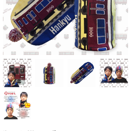
アドバンスシリーズ
冬の帽子
新幹線シリーズ（冬）
私鉄・在来線シリーズ（冬）
ヘルメット
くつ下
新幹線シリーズ
貨物列車シリーズ
ふみきりシリーズ
木製玩具
トレーナー