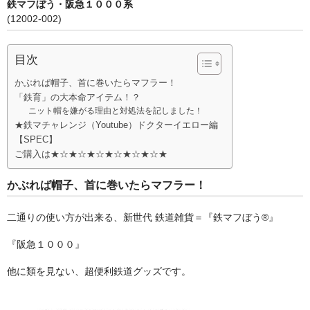
鉄マフぼう・阪急１０００系
(12002-002)
その他雑貨
つり革
目次
タオル
かぶれば帽子、首に巻いたらマフラー！
「鉄育」の大本命アイテム！？
キーホルダー
ニット帽を嫌がる理由と対処法を記しました！
★鉄マチャレンジ（Youtube）ドクターイエロー編
【SPEC】
マスク
ご購入は★☆★☆★☆★☆★☆★☆★
ランチグッズ
かぶれば帽子、首に巻いたらマフラー！
カバン
二通りの使い方が出来る、新世代 鉄道雑貨＝『鉄マフぼう®』
ふとんでクッション
『阪急１０００』
ノノフローヴ
他に類を見ない、超便利鉄道グッズです。
婦人帽子