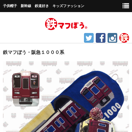
子供帽子 新幹線 鉄道好き キッズファッション
ホーム
鉄マフぼう・阪急１０００系
鉄道グッズ
帽子など
キャップ帽子
新幹線シリーズ
貨物シリーズ
チャギントンシリーズ