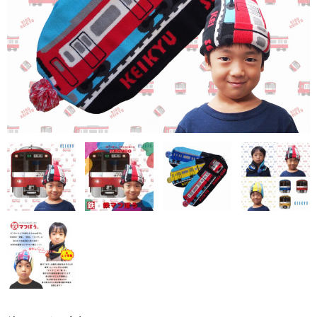
アドバンスシリーズ
冬の帽子
新幹線シリーズ（冬）
私鉄・在来線シリーズ（冬）
ヘルメット
くつ下
新幹線シリーズ
貨物列車シリーズ
ふみきりシリーズ
木製玩具
トレーナー