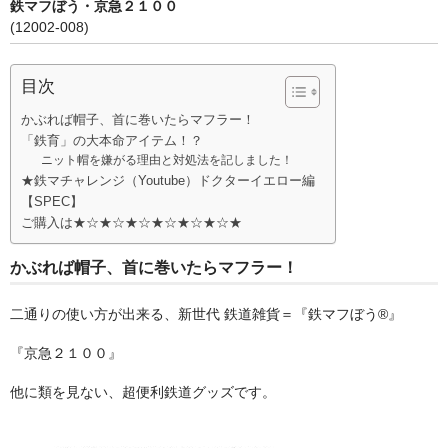
鉄マフぼう・京急２１００
(12002-008)
その他雑貨
つり革
目次
タオル
かぶれば帽子、首に巻いたらマフラー！
「鉄育」の大本命アイテム！？
キーホルダー
ニット帽を嫌がる理由と対処法を記しました！
★鉄マチャレンジ（Youtube）ドクターイエロー編
【SPEC】
マスク
ご購入は★☆★☆★☆★☆★☆★☆★
ランチグッズ
かぶれば帽子、首に巻いたらマフラー！
カバン
二通りの使い方が出来る、新世代 鉄道雑貨＝『鉄マフぼう®』
ふとんでクッション
『京急２１００』
ノノフローヴ
他に類を見ない、超便利鉄道グッズです。
婦人帽子