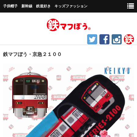
子供帽子 新幹線 鉄道好き キッズファッション
ホーム
鉄マフぼう・京急２１００
鉄道グッズ
帽子など
キャップ帽子
新幹線シリーズ
貨物シリーズ
チャギントンシリーズ