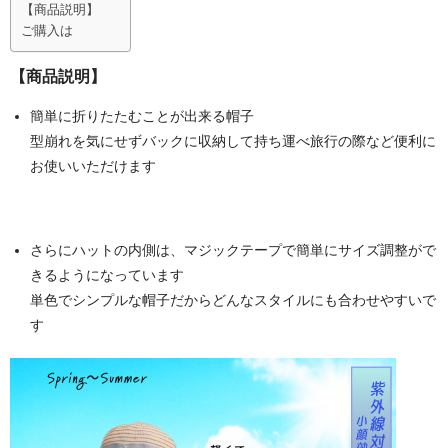
【商品説明】
ご購入は
その他雑貨
【商品説明】
つり革
簡単に折りたたむことが出来る帽子
タオル
型崩れを気にせずバックに収納して持ち運べ旅行の際など便利に
キーホルダー
お使いいただけます
マスク
ランチグッズ
さらにハットの内側は、マジックテープで簡単にサイズ調整がで
きるようになっています
カバン
単色でシンプルな帽子だからどんなスタイルにも合わせやすいで
す
ふとんでクッション
ノノフローヴ
婦人帽子