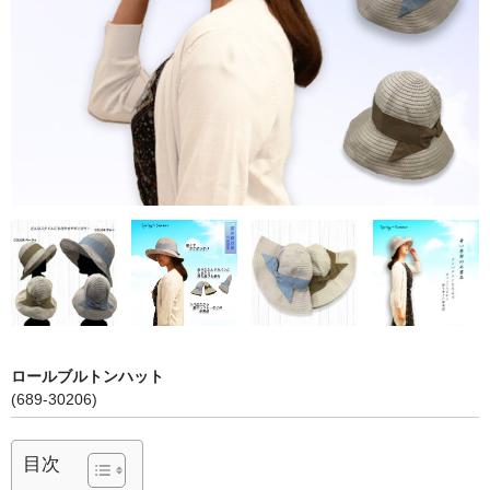
アドバンスシリーズ
冬の帽子
新幹線シリーズ（冬）
私鉄・在来線シリーズ（冬）
ヘルメット
くつ下
新幹線シリーズ
貨物列車シリーズ
ロールブルトンハット
ふみきりシリーズ
(689-30206)
木製玩具
目次
トレーナー