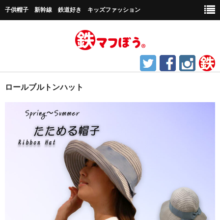
子供帽子 新幹線 鉄道好き キッズファッション
ホーム
ロールブルトンハット
鉄道グッズ
帽子など
キャップ帽子
新幹線シリーズ
貨物シリーズ
チャギントンシリーズ