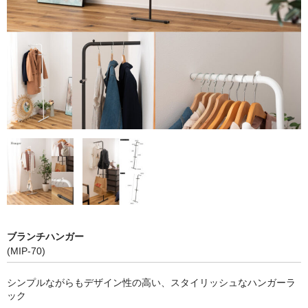
アドバンスシリーズ
冬の帽子
新幹線シリーズ（冬）
私鉄・在来線シリーズ（冬）
ヘルメット
くつ下
新幹線シリーズ
貨物列車シリーズ
ブランチハンガー
ふみきりシリーズ
(MIP-70)
木製玩具
シンプルながらもデザイン性の高い、スタイリッシュなハンガーラ
ック
トレーナー