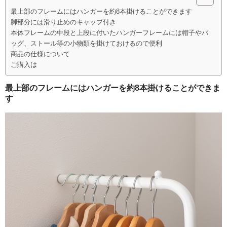
春夏物
最上部のフレームにはハンガーを約8本掛けることができます
脚部分には滑り止めのキャップ付き
秋冬物
本体フレームの中段と上段に付いたハンガーフレームには帽子やバ
ッグ、ストール等の小物類を掛けておけるので便利
HOME FURNITURE
商品の仕様について
ご購入は
ケーキ
最上部のフレームにはハンガーを約8本掛けることができま
帽子学校
す
blog
お問合せ
会社概要
個人情報保護方針