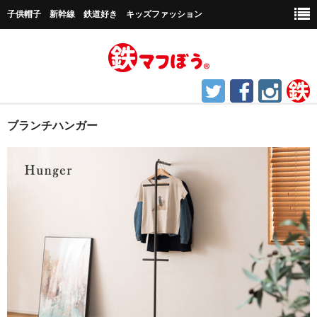
子供帽子 新幹線 鉄道好き キッズファッション
ホーム
ブランチハンガー
鉄道グッズ
帽子など
キャップ帽子
新幹線シリーズ
貨物シリーズ
チャギントンシリーズ