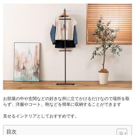
その他雑貨
つり革
タオル
キーホルダー
マスク
ランチグッズ
カバン
お部屋の中や玄関などの好きな所に立てかけるだけなので場所を取
ふとんでクッション
らず、洋服やコート、鞄などを簡単に収納することができます
ノノフローヴ
見せるインテリアとしておすすめです。
婦人帽子
目次