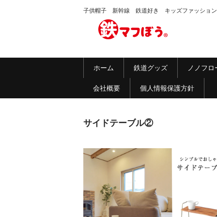
子供帽子 新幹線 鉄道好き キッズファッション
ホーム
鉄道グッズ
ノノフロ
会社概要
個人情報保護方針
サイドテーブル②