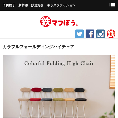
子供帽子 新幹線 鉄道好き キッズファッション
ホーム
カラフルフォールディングハイチェア
鉄道グッズ
帽子など
キャップ帽子
新幹線シリーズ
貨物シリーズ
チャギントンシリーズ