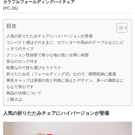
カラフルフォールディングハイチェア
(PC-35)
その他雑貨
つり革
目次
タオル
人気の折りたたみチェアにハイバージョンが登場
コンパクト感はそのままに、カウンターや高めのテーブルなどにピ
キーホルダー
ッタリのサイズ
クッション性抜群で座り心地の良い分厚い座面
マスク
安心のロック付き
軽量なので持ち運びもラクラク
ランチグッズ
折りたたみ式（フォールディング式）なので、隙間収納に最適
脚先キャップは座面の色と同色に揃えたデザイン。床への傷防止に
カバン
もなり安心です
商品の仕様について
ふとんでクッション
ご購入は
ノノフローヴ
人気の折りたたみチェアにハイバージョンが登場
婦人帽子