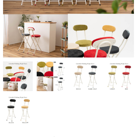
アドバンスシリーズ
冬の帽子
新幹線シリーズ（冬）
私鉄・在来線シリーズ（冬）
ヘルメット
くつ下
新幹線シリーズ
貨物列車シリーズ
ふみきりシリーズ
木製玩具
トレーナー