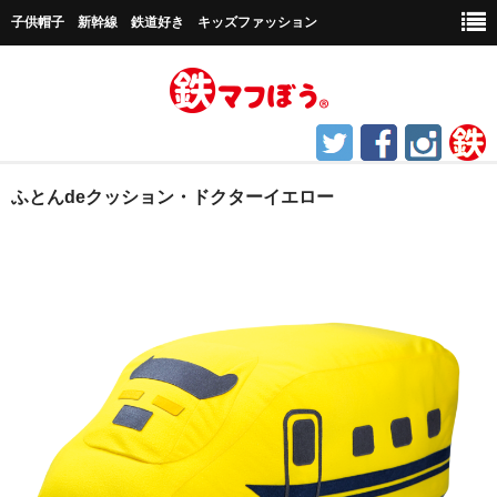
子供帽子 新幹線 鉄道好き キッズファッション
ホーム
ふとんdeクッション・ドクターイエロー
鉄道グッズ
帽子など
キャップ帽子
新幹線シリーズ
貨物シリーズ
チャギントンシリーズ