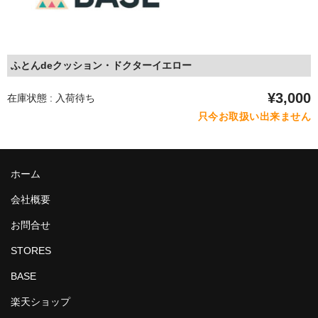
春夏物
秋冬物
HOME FURNITURE
ふとんdeクッション・ドクターイエロー
ケーキ
¥3,000
在庫状態 : 入荷待ち
只今お取扱い出来ません
帽子学校
blog
ホーム
お問合せ
会社概要
会社概要
お問合せ
個人情報保護方針
STORES
BASE
楽天ショップ