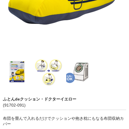
アドバンスシリーズ
冬の帽子
新幹線シリーズ（冬）
私鉄・在来線シリーズ（冬）
ヘルメット
くつ下
新幹線シリーズ
貨物列車シリーズ
ふとんdeクッション・ドクターイエロー
ふみきりシリーズ
(91702-091)
木製玩具
布団を畳んで入れるだけでクッションや抱き枕にもなる布団収納カ
バー
トレーナー