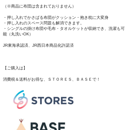
（※商品に布団は含まれておりません）
その他雑貨
・押し入れでかさばる布団がクッション・抱き枕に大変身
つり革
・押し入れのスペース問題も解消できます。
・シングルの掛け布団や毛布・タオルケットが収納でき、洗濯も可
能（丸洗いOK）
タオル
JR東海承認済、JR西日本商品化許諾済
キーホルダー
マスク
【ご購入は】
ランチグッズ
消費税＆送料がお得な、ＳＴＯＲＥＳ、ＢＡＳＥで！
カバン
ふとんでクッション
ノノフローヴ
婦人帽子