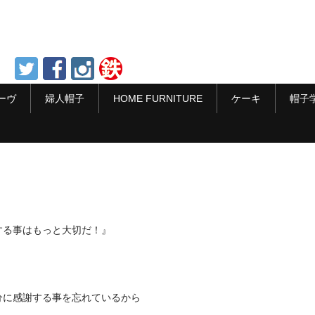
ーヴ
婦人帽子
HOME FURNITURE
ケーキ
帽子
する事はもっと大切だ！』
分に感謝する事を忘れているから