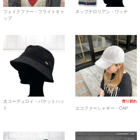
春夏物
フェイクファー・フライトキャ
ネップチロリアン・ワッチ
秋冬物
ップ
HOME FURNITURE
ケーキ
帽子学校
blog
お問合せ
会社概要
太コーデュロイ・バケットハッ
売り切れ
個人情報保護方針
ト
エコファーシャギー・CAP