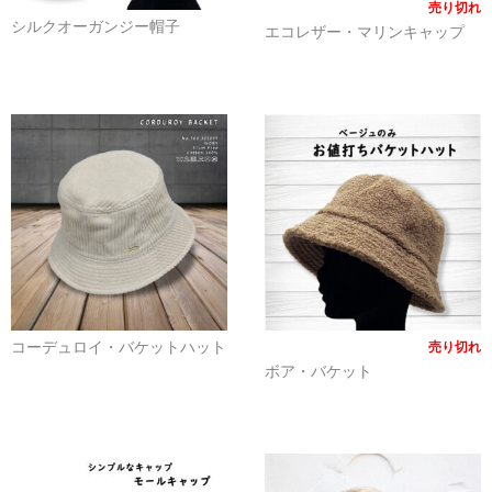
売り切れ
アドバンスシリーズ
シルクオーガンジー帽子
エコレザー・マリンキャップ
冬の帽子
新幹線シリーズ（冬）
私鉄・在来線シリーズ（冬）
ヘルメット
くつ下
新幹線シリーズ
貨物列車シリーズ
コーデュロイ・バケットハット
売り切れ
ボア・バケット
ふみきりシリーズ
木製玩具
トレーナー