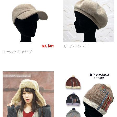
その他雑貨
つり革
タオル
キーホルダー
モール・ベレー
売り切れ
モール・キャップ
マスク
ランチグッズ
カバン
ふとんでクッション
ノノフローヴ
婦人帽子