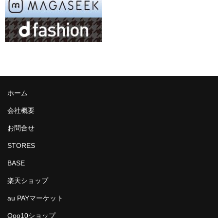
アドバンスシリーズ
冬の帽子
新幹線シリーズ（冬）
私鉄・在来線シリーズ（冬）
ヘルメット
ホーム
会社概要
くつ下
お問合せ
新幹線シリーズ
STORES
貨物列車シリーズ
BASE
ふみきりシリーズ
楽天ショップ
木製玩具
au PAYマーケット
トレーナー
Qoo10ショップ